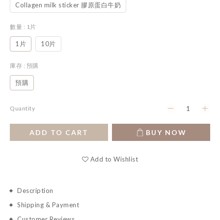
Collagen milk sticker 膠原蛋白牛奶
數量
: 1片
1片
10片
庫存
: 預購
預購
Quantity
ADD TO CART
BUY NOW
Add to Wishlist
Description
Shipping & Payment
Customer Reviews