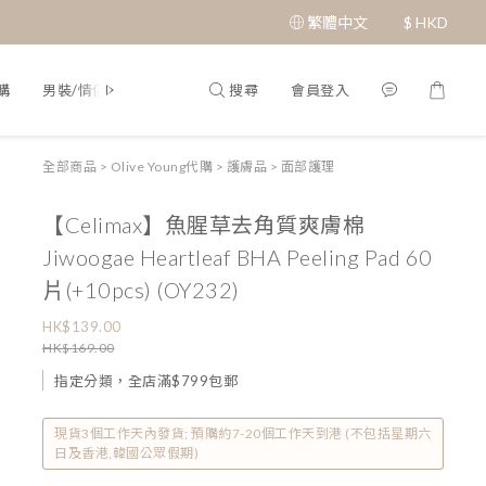
繁體中文
$
HKD
搜尋
會員登入
購
男裝/情侶裝
Q&A
全部商品
>
Olive Young代購
>
護膚品
>
面部護理
【Celimax】魚腥草去角質爽膚棉
Jiwoogae Heartleaf BHA Peeling Pad 60
片(+10pcs) (OY232)
HK$139.00
HK$169.00
指定分類，全店滿$799包郵
現貨3個工作天內發貨; 預購約7-20個工作天到港 (不包括星期六
日及香港,韓國公眾假期)