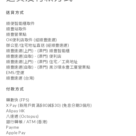
送貨方式
順便智能櫃取件
順豐站取件
順豐營業點
OK便利店取件 (經順豐速運)
辦公室/住宅地址直送 (經順豐速運)
順豐速運(上門) - (澳門) 順豐智能櫃
順豐速運(自取) - (澳門) 便利店
順豐速運(上門) - (澳門) 住宅／工商地址
順豐速運(自取) - (澳門) 黑沙環永豐工廈營業點
EMS/空運
順豐速運 (台灣)
付款方式
轉數快 (FPS)
X Pay (新用戶買滿$80減$30) (免息分期3個月)
Alipay HK
八達通 (Octopus)
銀行轉帳 / ATM (香港)
Payme
Apple Pay