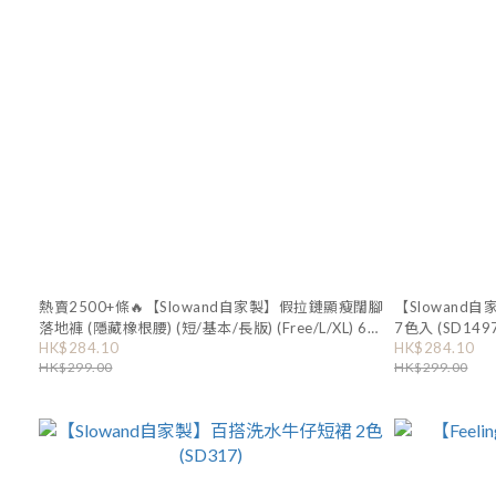
熱賣2500+條🔥【Slowand自家製】假拉鏈顯瘦闊腳
【Slowand自家製
落地褲 (隱藏橡根腰) (短/基本/長版) (Free/L/XL) 6色
7色入 (SD1497
HK$284.10
HK$284.10
入 (SD1038)
HK$299.00
HK$299.00