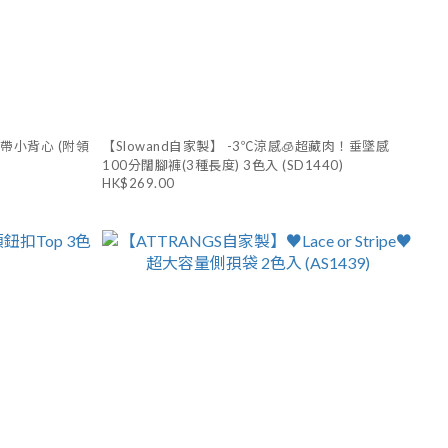
吊帶小背心 (附領
【Slowand自家製】 -3℃涼感🧊超藏肉！垂墜感
100分闊腳褲(3種長度) 3色入 (SD1440)
HK$269.00