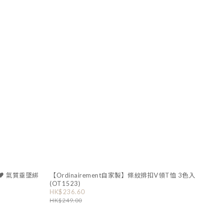
法♥ 氣質垂墜綁
【Ordinairement自家製】條紋排扣V領T恤 3色入
(OT1523)
HK$236.60
HK$249.00