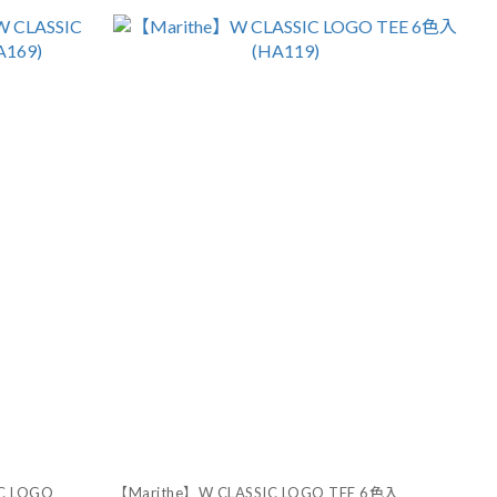
C LOGO
【Marithe】W CLASSIC LOGO TEE 6色入