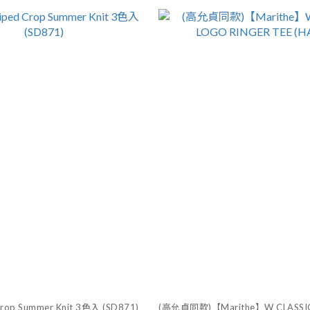
 Crop Summer Knit 3色入 (SD871)
(高允貞同款)【Marithe】W CLASSI