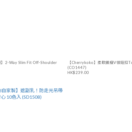
-Way Slim Fit Off-Shoulder
【Cherrykoko】柔軟顯瘦V領鈕扣T
(CO1447)
HK$239.00