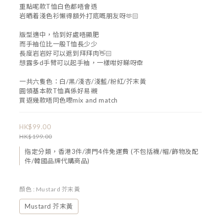
重點呢款T恤白色都唔會透
岩晒着淺色衫懶得額外打底嘅朋友呀🫶🏻
版型適中，恰到好處唔顯肥
而手袖位比一般T恤長少少
長度岩岩好可以遮到拜拜肉👋🏻
想露多d手臂可以起手袖，一樣咁好睇呀🙈
一共六隻色：白/黑/淺杏/淺藍/粉紅/芥末黃
圓領基本款T恤真係好易襯
買返幾款唔同色嚟mix and match
HK$99.00
HK$199.00
指定分類，香港3件/澳門4件免運費 (不包括襪/帽/飾物及配
件/韓國品牌代購商品)
顏色
: Mustard 芥末黃
Mustard 芥末黃