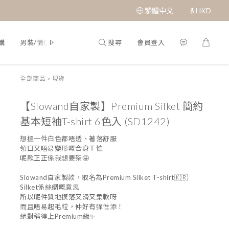
繁體中文
$
HKD
搜尋
會員登入
購
男裝/情侶裝
Q&A
全部商品
>
現貨
【Slowand自家製】Premium Silket 簡約
基本短袖T-shirt 6色入 (SD1242)
想搵一件白色都唔透、著落舒服
領口又唔易變形嘅合身Ｔ恤
呢款正正係我想要架🤩
Slowand自家製款，取名為Premium Silket T-shirt🇰🇷
Silket係絲綢嘅意思
所以呢件質地摸落又滑又柔軟呀
而且唔易起毛粒，仲好有彈性添！
絕對稱得上Premium級✨