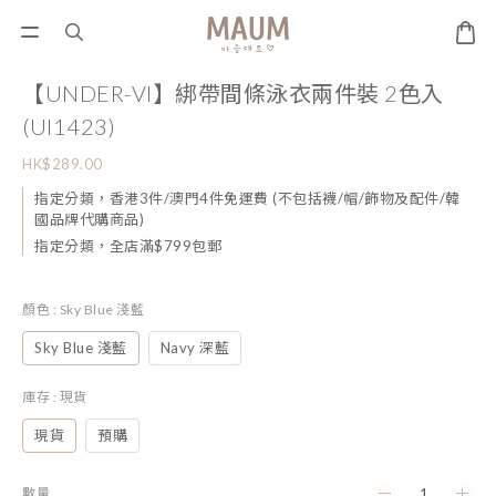
【UNDER-VI】綁帶間條泳衣兩件裝 2色入
(UI1423)
HK$289.00
指定分類，香港3件/澳門4件免運費 (不包括襪/帽/飾物及配件/韓
國品牌代購商品)
指定分類，全店滿$799包郵
顏色
: Sky Blue 淺藍
Sky Blue 淺藍
Navy 深藍
庫存
: 現貨
現貨
預購
數量