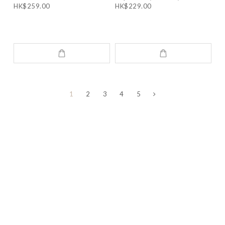
HK$259.00
HK$229.00
100ml (PDRN精華 15ml +
Reedle Shot 1ml*3)v(OY667)
1
2
3
4
5