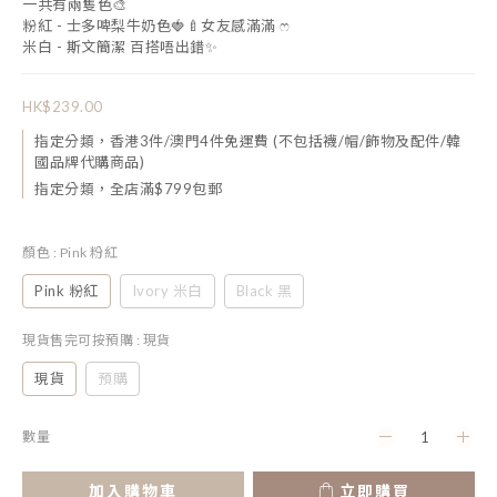
一共有兩隻色🎨
粉紅 - 士多啤梨牛奶色🍓🍼女友感滿滿 ෆ
米白 - 斯文簡潔 百搭唔出錯✨
HK$239.00
指定分類，香港3件/澳門4件免運費 (不包括襪/帽/飾物及配件/韓
國品牌代購商品)
指定分類，全店滿$799包郵
顏色
: Pink 粉紅
Pink 粉紅
Ivory 米白
Black 黑
現貨售完可按預購
: 現貨
現貨
預購
數量
加入購物車
立即購買