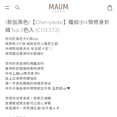
(新加黑色)【Cherrykoko】羅紋小V領修身針
織Top 3色入 (CO1372)
有別於其他大V領top
呢款係小V領 無咁易同人撞款之餘
仲絕對唔會走光 安全感十足˘͈ᵕ˘͈
微微露出鎖骨仲好顯瘦ꕤ
而布料係高彈性嘅羅紋料
著得舒舒服服唔勒肉得黎
仲有上圍up嘅效果添ᐕ
加上合身微修腰版型
進一步達到顯瘦的視覺效果🤩
另外手袖長度仲微微遮住手背 溫柔感up♥︎
而質地非常高質！柔軟又親膚
皮膚敏感朋友都可以放心單著
厚度適中，非常適合春/秋天著🌷🍂