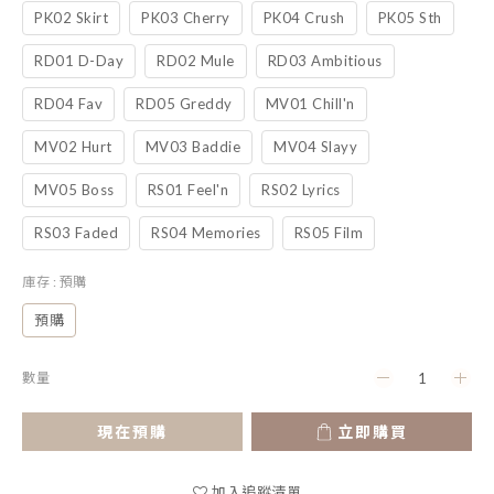
PK02 Skirt
PK03 Cherry
PK04 Crush
PK05 Sth
RD01 D-Day
RD02 Mule
RD03 Ambitious
RD04 Fav
RD05 Greddy
MV01 Chill'n
MV02 Hurt
MV03 Baddie
MV04 Slayy
MV05 Boss
RS01 Feel'n
RS02 Lyrics
RS03 Faded
RS04 Memories
RS05 Film
庫存
: 預購
預購
數量
現在預購
立即購買
加入追蹤清單