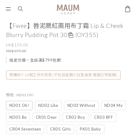
【Fwee】唇泥腮紅兩用布丁霜 Lip & Cheek
Blurry Pudding Pot 30色 (OY355)
HK$139.00
HK$179.00
指定分類，全店滿$799包郵
預購約7-14個工作天到港 (不包括星期六日及香港,韓國公眾假期)
顏色
: ND01 Oh!
ND01 Oh!
ND02 Like
ND03 Without
ND04 My
ND05 Be
CR01 Dear
CR02 Boy
CR03 BFF
CR04 Seventeen
CR05 Girls
PK01 Baby