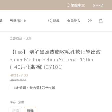
繁體中文
$
HKD
搜尋
會員登入
購
男裝/情侶裝
Q&A
全部商品
>
現貨
【Ilso】 溶解黑頭皮脂收毛孔軟化導出液
Super Melting Sebum Softener 150ml
(+40片化妝棉) (OY101)
HK$179.00
HK$219.00
指定分類，全店滿$799包郵
庫存
: 預購
現貨
預購