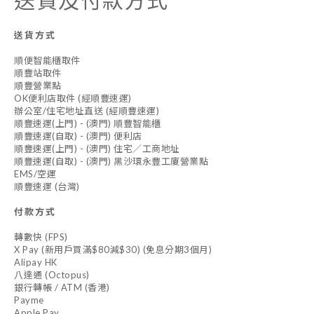
送貨方式
順便智能櫃取件
順豐站取件
順豐營業點
OK便利店取件 (經順豐速運)
辦公室/住宅地址直送 (經順豐速運)
順豐速運(上門) - (澳門) 順豐智能櫃
順豐速運(自取) - (澳門) 便利店
順豐速運(上門) - (澳門) 住宅／工商地址
順豐速運(自取) - (澳門) 黑沙環永豐工廈營業點
EMS/空運
順豐速運 (台灣)
付款方式
轉數快 (FPS)
X Pay (新用戶買滿$80減$30) (免息分期3個月)
Alipay HK
八達通 (Octopus)
銀行轉帳 / ATM (香港)
Payme
Apple Pay