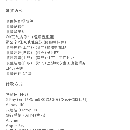
送貨方式
順便智能櫃取件
順豐站取件
順豐營業點
OK便利店取件 (經順豐速運)
辦公室/住宅地址直送 (經順豐速運)
順豐速運(上門) - (澳門) 順豐智能櫃
順豐速運(自取) - (澳門) 便利店
順豐速運(上門) - (澳門) 住宅／工商地址
順豐速運(自取) - (澳門) 黑沙環永豐工廈營業點
EMS/空運
順豐速運 (台灣)
付款方式
轉數快 (FPS)
X Pay (新用戶買滿$80減$30) (免息分期3個月)
Alipay HK
八達通 (Octopus)
銀行轉帳 / ATM (香港)
Payme
Apple Pay