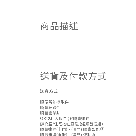
商品描述
送貨及付款方式
送貨方式
順便智能櫃取件
順豐站取件
順豐營業點
OK便利店取件 (經順豐速運)
辦公室/住宅地址直送 (經順豐速運)
順豐速運(上門) - (澳門) 順豐智能櫃
順豐速運(自取) - (澳門) 便利店