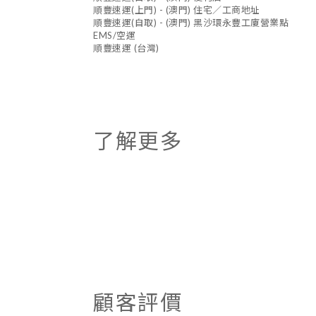
順豐速運(上門) - (澳門) 住宅／工商地址
順豐速運(自取) - (澳門) 黑沙環永豐工廈營業點
EMS/空運
順豐速運 (台灣)
了解更多
顧客評價