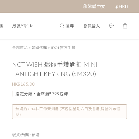
繁體中文
$
HKD
搜尋
會員登入
購
男裝/情侶裝
Q&A
全部商品
>
韓國代購
>
IDOL官方手燈
NCT WISH 迷你手燈匙扣 MINI
FANLIGHT KEYRING (SM320)
HK$165.00
指定分類，全店滿$799包郵
預購約7-14個工作天到港 (不包括星期六日及香港,韓國公眾假
期)
現貨/預購
: 預購