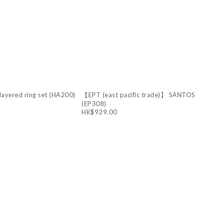
layered ring set (HA200)
【EPT (east pacific trade)】 SANTOS
(EP308)
HK$929.00