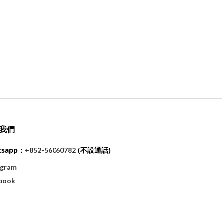
我們
tsapp：
(不設通話)
+852-56060782
agram
book