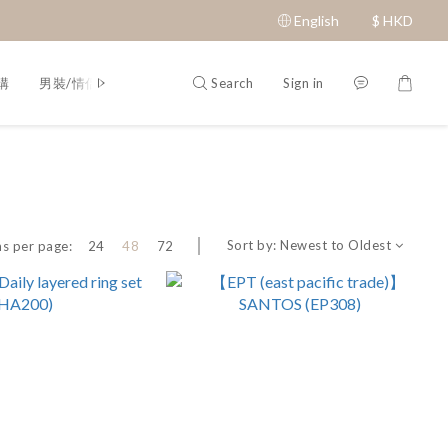
English
$
HKD
Search
Sign in
購
男裝/情侶裝
Q&A
Sort by:
Newest to Oldest
s per page:
24
48
72