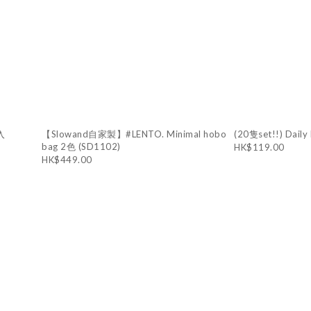
入
【Slowand自家製】#LENTO. Minimal hobo
(20隻set!!) Daily 
bag 2色 (SD1102)
HK$119.00
HK$449.00