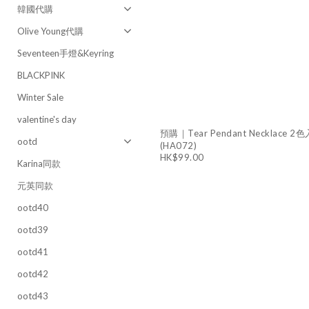
韓國代購
Olive Young代購
Seventeen手燈&Keyring
BLACKPINK
Winter Sale
valentine's day
預購｜Tear Pendant Necklace 2色
ootd
(HA072)
HK$99.00
Karina同款
元英同款
ootd40
ootd39
ootd41
ootd42
ootd43