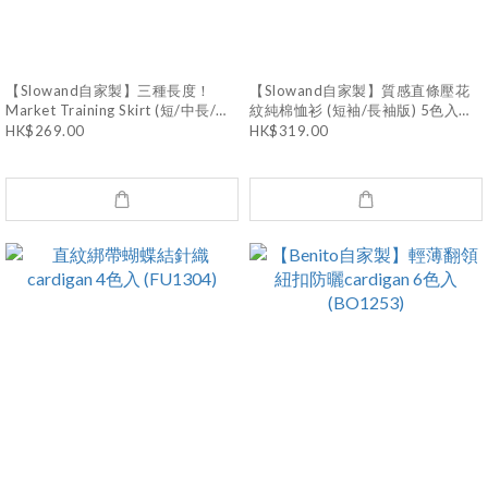
【Slowand自家製】三種長度！
【Slowand自家製】質感直條壓花
Market Training Skirt (短/中長/長
紋純棉恤衫 (短袖/長袖版) 5色入
版) (Free/L/XL) (SD1256)
(SD1243)
HK$269.00
HK$319.00