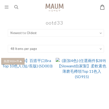
ootd33
熱賣900+件🔥