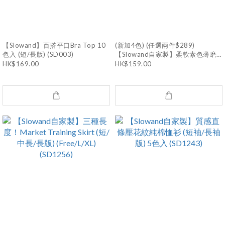
【Slowand】百搭平口Bra Top 10
(新加4色) (任選兩件$289)
色入 (短/長版) (SD003)
【Slowand自家製】柔軟素色薄磨
毛樽領Top 11色入 (SD915)
HK$169.00
HK$159.00