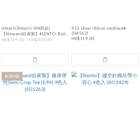
(Hearts2Hearts IAN同款)
925 silver ribbon necklace♥
(HA562)
【Slowand自家製】#LENTO. Boil
HK$119.00
mini bag 6色入 (SD1109)
HK$169.00 ~ HK$409.00
新加M碼