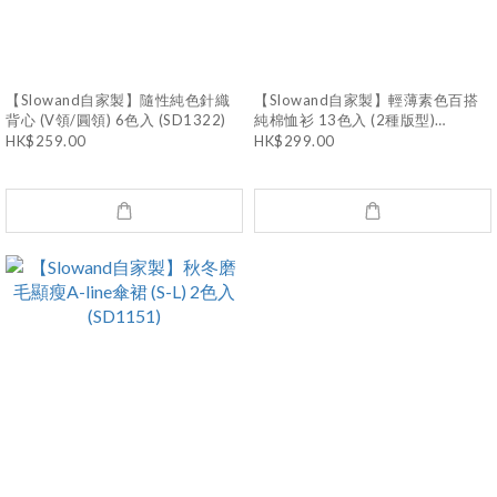
【Slowand自家製】隨性純色針織
【Slowand自家製】輕薄素色百搭
背心 (V領/圓領) 6色入 (SD1322)
純棉恤衫 13色入 (2種版型)
(SD1103)
HK$259.00
HK$299.00