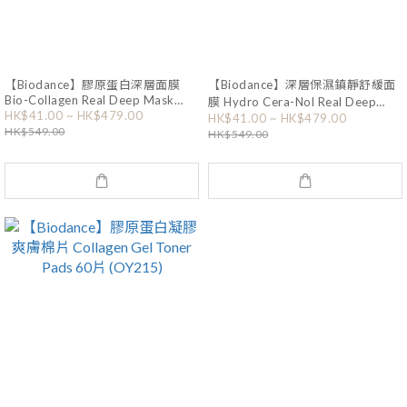
【Biodance】膠原蛋白深層面膜
【Biodance】深層保濕鎮靜舒緩面
Bio-Collagen Real Deep Mask
膜 Hydro Cera-Nol Real Deep
Sheet (OY031)
HK$41.00 ~ HK$479.00
Mask Sheet (OY117)
HK$41.00 ~ HK$479.00
HK$549.00
HK$549.00