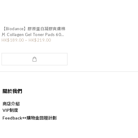
【Biodance】膠原蛋白凝膠爽膚棉
片 Collagen Gel Toner Pads 60片
(OY215)
HK$189.00 ~ HK$219.00
關於我們
商店介紹
VIP制度
購物金回贈計劃
Feedback↔