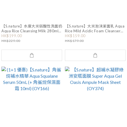
【S.nature】水庫大米弱酸性洗面奶
【S.nature】大米泡沫潔面乳 Aqua
Aqua Rice Cleansing Milk 280ml
Rice Mild Acidic Foam Cleanser
(OY621)
160ml (+20ml) (OY200)
HK$199.00
HK$159.00
HK$229.00
HK$179.00