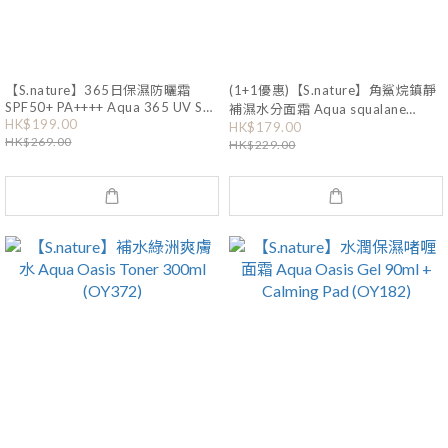
【S.nature】365日保濕防曬霜
(1+1優惠)【S.nature】角鯊烷鎮靜
SPF50+ PA++++ Aqua 365 UV Sun
補濕水分面霜 Aqua squalane
Protective Cream 40ml Double
HK$199.00
moisturizing cream 60ml (OY413)
HK$179.00
Pack (OY368)
HK$269.00
HK$229.00