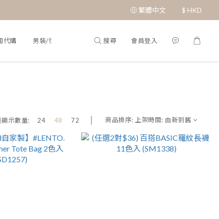
繁體中文
$
HKD
搜尋
會員登入
國代購
男裝/情侶裝
Q&A
商品排序:
上架時間: 由新到舊
頁顯示數量:
24
48
72