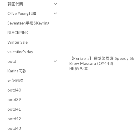
韓國代購
Olive Young代購
Seventeen手燈&Keyring
BLACKPINK
Winter Sale
valentine's day
【Peripera】造型染眉膏 Speedy Sk
ootd
Brow Mascara (OY443)
HK$99.00
Karina同款
元英同款
ootd40
ootd39
ootd41
ootd42
ootd43