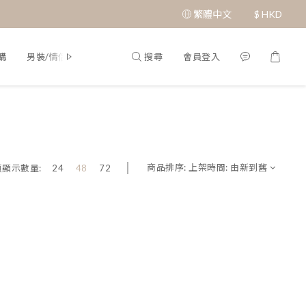
繁體中文
$
HKD
搜尋
會員登入
購
男裝/情侶裝
Q&A
商品排序:
上架時間: 由新到舊
頁顯示數量:
24
48
72