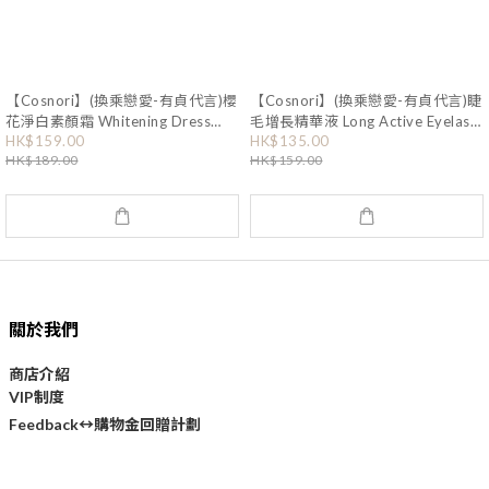
【Cosnori】(換乘戀愛-有貞代言)櫻
【Cosnori】(換乘戀愛-有貞代言)睫
花淨白素顏霜 Whitening Dress
毛增長精華液 Long Active Eyelash
Tone Up Cream (OY159)
Serum (OY154)
HK$159.00
HK$135.00
HK$189.00
HK$159.00
關於我們
商店介紹
VIP制度
購物金回贈計劃
Feedback↔