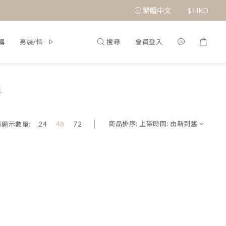
繁體中文
$
HKD
搜尋
會員登入
購
男裝/情侶裝
Q&A
4
商品排序:
上架時間: 由新到舊
頁顯示數量:
24
48
72