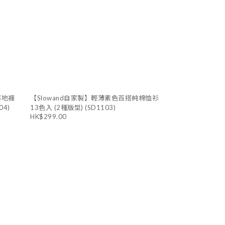
落地褲
【Slowand自家製】輕薄素色百搭純棉恤衫
04)
13色入 (2種版型) (SD1103)
HK$299.00