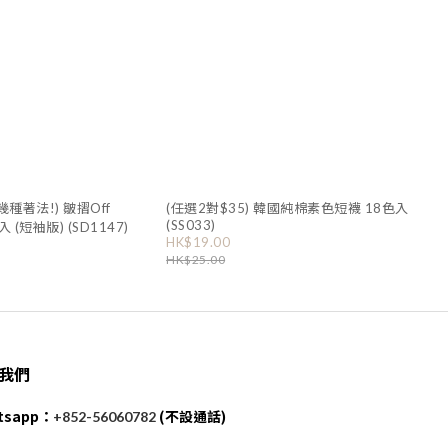
(幾種著法!) 皺摺Off
(任選2對$35) 韓國純棉素色短襪 18色入
(SS033)
色入 (短袖版) (SD1147)
HK$19.00
HK$25.00
我們
tsapp：
(不設通話)
+852-56060782