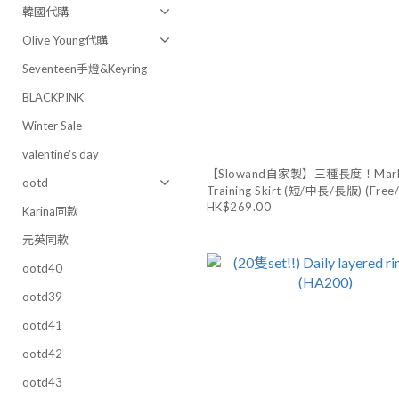
韓國代購
Olive Young代購
Seventeen手燈&Keyring
BLACKPINK
Winter Sale
valentine's day
【Slowand自家製】三種長度！Mark
ootd
Training Skirt (短/中長/長版) (Free/
(SD1256)
HK$269.00
Karina同款
元英同款
ootd40
ootd39
ootd41
ootd42
ootd43