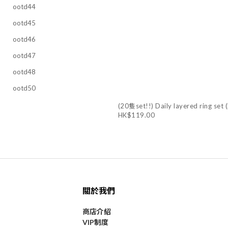
ootd44
ootd45
ootd46
ootd47
ootd48
ootd50
(20隻set!!) Daily layered ring set
HK$119.00
關於我們
商店介紹
VIP制度