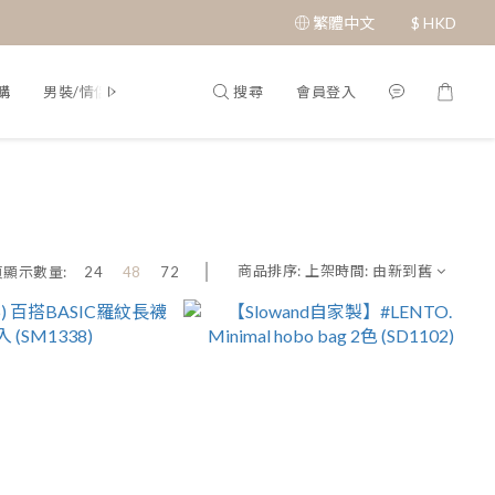
繁體中文
$
HKD
搜尋
會員登入
購
男裝/情侶裝
Q&A
商品排序:
上架時間: 由新到舊
頁顯示數量:
24
48
72