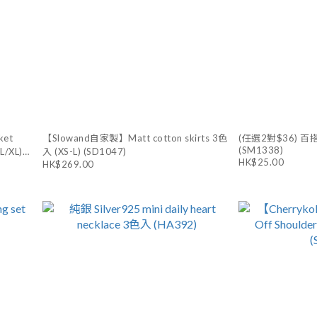
et
【Slowand自家製】Matt cotton skirts 3色
(任選2對$36) 百
(SM1338)
L/XL)
入 (XS-L) (SD1047)
HK$25.00
HK$269.00