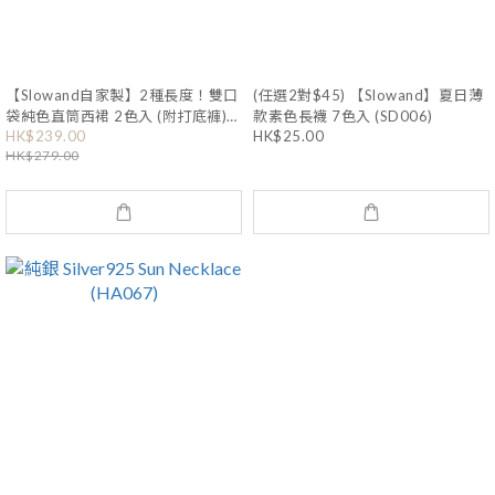
【Slowand自家製】2種長度！雙口
(任選2對$45) 【Slowand】夏日薄
袋純色直筒西裙 2色入 (附打底褲)
款素色長襪 7色入 (SD006)
HK$239.00
HK$25.00
(短/基本版) (S-L size) (SD1286)
HK$279.00